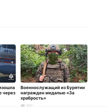
оизошла
Военнослужащий из Бурятии
Звонк
е через
награжден медалью «За
дорог
храбрость»
2281
5557