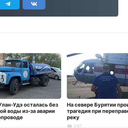
Улан-Удэ осталась без
На севере Бурятии пр
ой воды из-за аварии
трагедия при переправ
опроводе
реку
3167