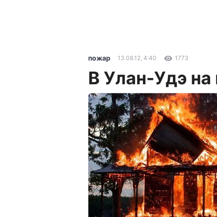
пожар
13.08.12, 4:40
1773
В Улан-Удэ на