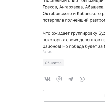
Последний оплот оппозиции 
Грехов, Ангархаева, Абашеев
Октябрьского и Кабанского 
потерпела полнейший разгро
Что ожидает группировку Бу
некоторых своих делегатов 
районов! Но победа будет за
Автор:
Общество