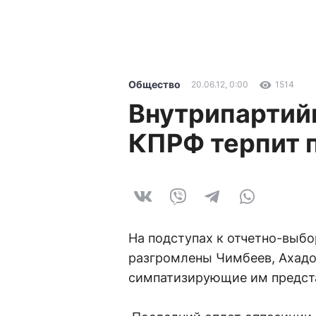
Общество
20.06.12, 0:00
1514
Внутрипартий
КПРФ терпит 
На подступах к отчетно-выб
разгромлены Чимбеев, Ахадо
симпатизирующие им предста