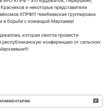
в БРО КПРФ - это Будажапов, Первушкин,
, Красников и некоторые представители
райкомов КПРФ!!! Чимбеевская группировка
м в борьбе с командой Мархаева!
дажапова, которая смогла провести
на республиканскую конференцию от сельских
 Мархаевым!!!
КОММЕНТАРИИ