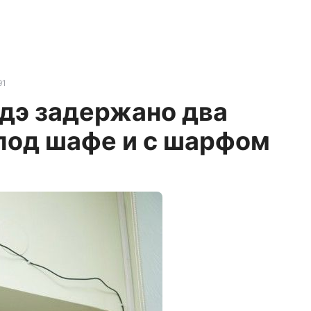
91
Удэ задержано два
 под шафе и с шарфом