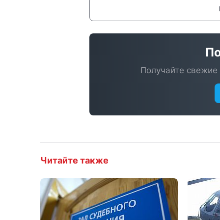
По
Получайте свежие 
Читайте также