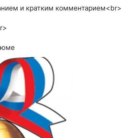
ванием и кратким комментарием<br>
r>
зюме