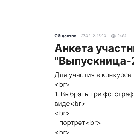
Общество
27.02.12, 15:00
2484
Анкета участн
"Выпускница-
Для участия в конкурсе
<br>
1. Выбрать три фотогра
виде<br>
<br>
- портрет<br>
<br>