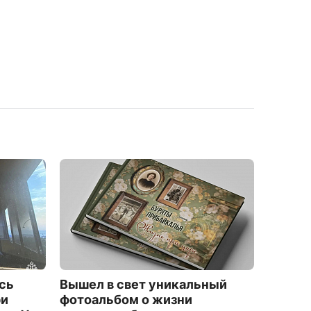
сь
Вышел в свет уникальный
Жител
ри
фотоальбом о жизни
Улан-У