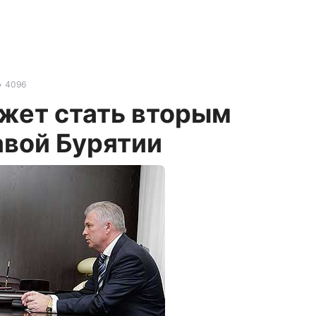
4096
жет стать вторым
авой Бурятии