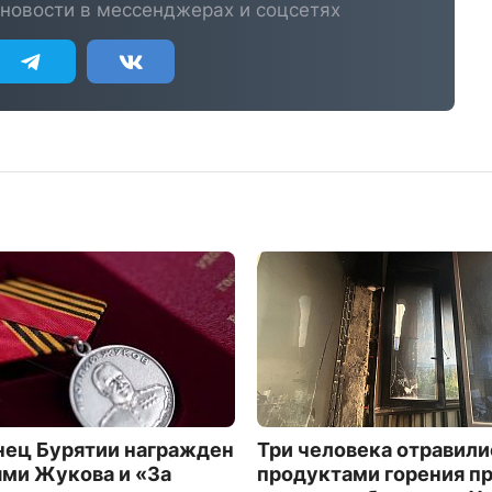
новости в мессенджерах и соцсетях
ец Бурятии награжден
Три человека отравили
ми Жукова и «За
продуктами горения п