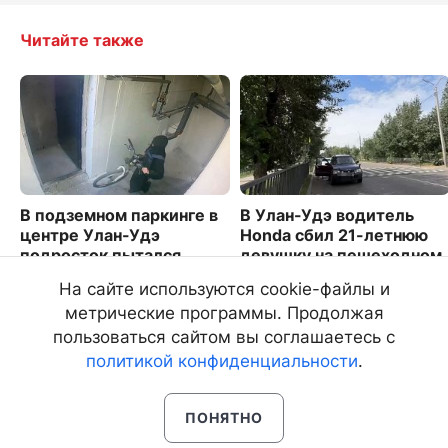
Читайте также
В подземном паркинге в
В Улан-Удэ водитель
центре Улан-Удэ
Honda сбил 21-летнюю
подросток пытался
девушку на пешеходном
угнать велосипед
переходе
На сайте используются cookie-файлы и
4644
11889
метрические программы. Продолжая
пользоваться сайтом вы соглашаетесь с
политикой конфиденциальности
.
ПОНЯТНО