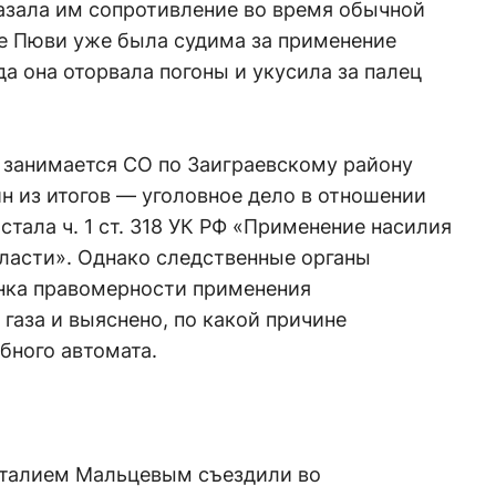
азала им сопротивление во время обычной
не Пюви уже была судима за применение
да она оторвала погоны и укусила за палец
 занимается СО по Заиграевскому району
н из итогов — уголовное дело в отношении
тала ч. 1 ст. 318 УК РФ «Применение насилия
власти». Однако следственные органы
енка правомерности применения
газа и выяснено, по какой причине
бного автомата.
италием Мальцевым съездили во