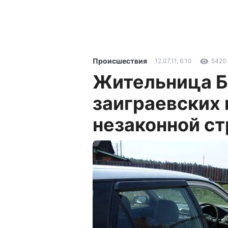
Происшествия
12.07.11, 6:10
5420
Жительница Б
заиграевских 
незаконной ст