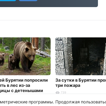
й Бурятии попросили
За сутки в Бурятии пр
ть в лес из-за
три пожара
дицы с детенышами
739
и метрические программы. Продолжая пользовать