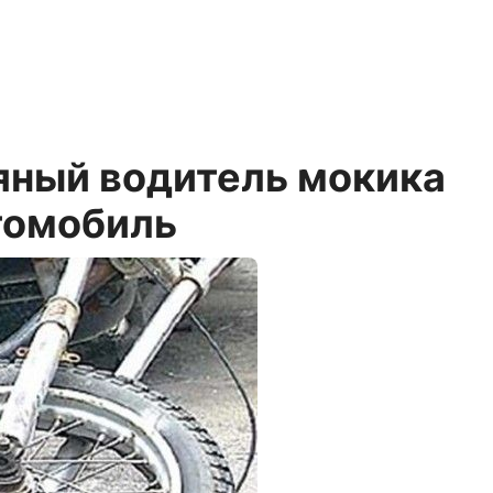
яный водитель мокика
томобиль