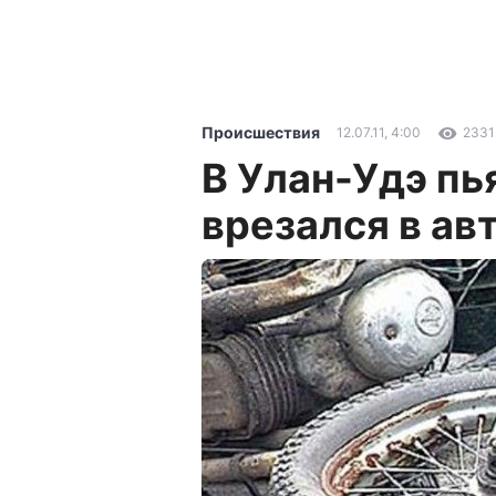
Происшествия
12.07.11, 4:00
2331
В Улан-Удэ пь
врезался в ав