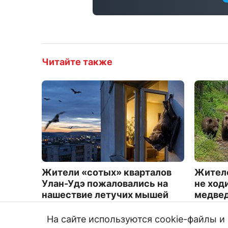
Читайте также
Жители «сотых» кварталов
Жителе
Улан-Удэ пожаловались на
не ходи
нашествие летучих мышей
медве
2018
4466
На сайте используются cookie-файлы 