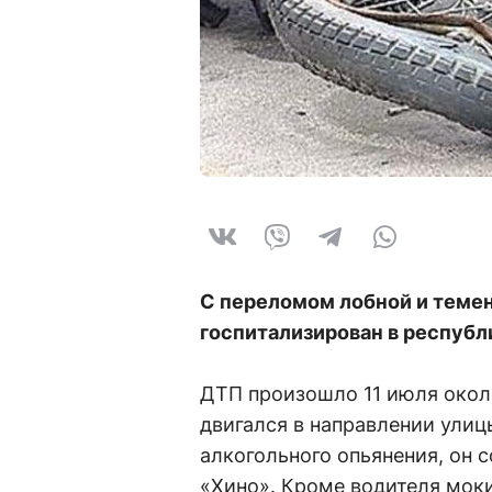
С переломом лобной и теме
госпитализирован в респуб
ДТП произошло 11 июля около
двигался в направлении ули
алкогольного опьянения, он 
«Хино». Кроме водителя моки