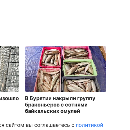
оизошло
В Бурятии накрыли группу
Число
браконьеров с сотнями
таксис
байкальских омулей
вырос
5765
761
ся сайтом вы соглашаетесь с
политикой