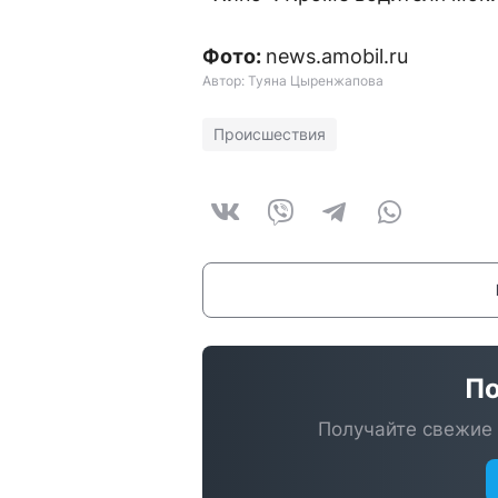
Фото:
news.amobil.ru
Автор: Туяна Цыренжапова
Происшествия
По
Получайте свежие 