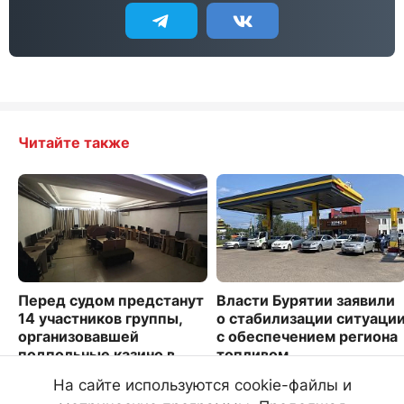
Читайте также
Перед судом предстанут
Власти Бурятии заявили
14 участников группы,
о стабилизации ситуаци
организовавшей
с обеспечением региона
подпольные казино в
топливом
Улан-Удэ
1808
На сайте используются cookie-файлы и
3932