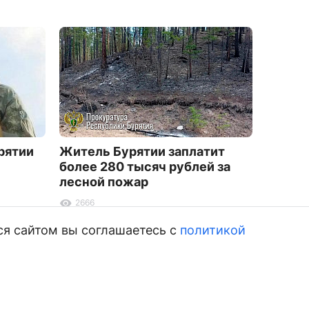
рятии
Житель Бурятии заплатит
Подрос
более 280 тысяч рублей за
15 тыс
лесной пожар
вернут
2666
3376
ся сайтом вы соглашаетесь с
политикой