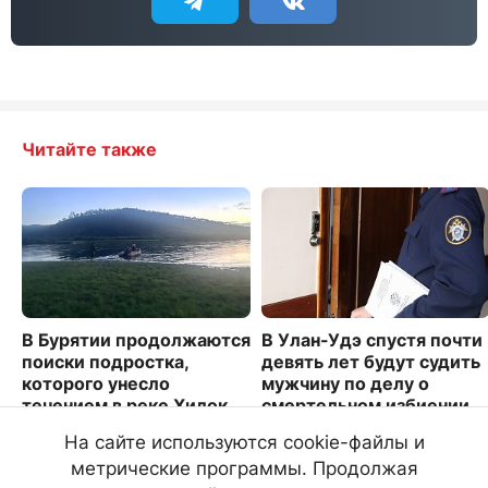
Читайте также
В Бурятии продолжаются
В Улан-Удэ спустя почти
поиски подростка,
девять лет будут судить
которого унесло
мужчину по делу о
течением в реке Хилок
смертельном избиении
4653
3282
На сайте используются cookie-файлы и
метрические программы. Продолжая