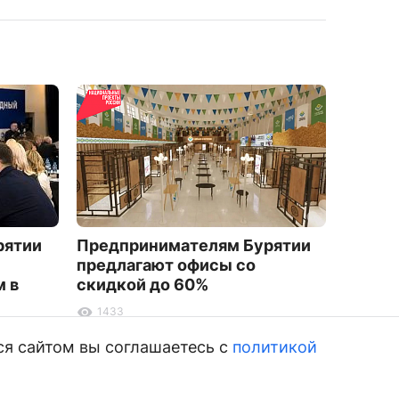
рятии
Предпринимателям Бурятии
Трене
предлагают офисы со
района
 в
скидкой до 60%
рубле
1433
7380
ся сайтом вы соглашаетесь с
политикой