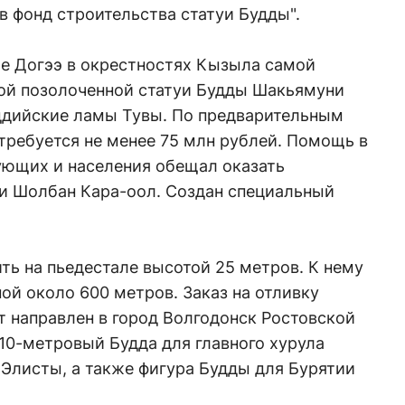
в фонд строительства статуи Будды".
ре Догээ в окрестностях Кызыла самой
ой позолоченной статуи Будды Шакьямуни
уддийские ламы Тувы. По предварительным
отребуется не менее 75 млн рублей. Помощь в
ующих и населения обещал оказать
ки Шолбан Кара-оол. Создан специальный
ть на пьедестале высотой 25 метров. К нему
ой около 600 метров. Заказ на отливку
ет направлен в город Волгодонск Ростовской
 10-метровый Будда для главного хурула
Элисты, а также фигура Будды для Бурятии