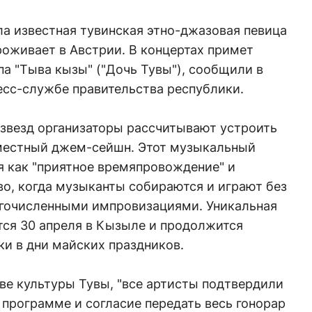
ла известная тувинская этно-джазовая певица
роживает в Австрии. В концертах примет
па "Тыва кызы" ("Дочь Тувы"), сообщили в
есс-службе правительства республики.
звезд организаторы рассчитывают устроить
вместный джем-сейшн. Этот музыкальный
я как "приятное времяпровождение" и
о, когда музыканты собираются и играют без
огочисленными импровизациями. Уникальная
тся 30 апреля в Кызыле и продолжится
и в дни майских праздников.
ве культуры Тувы, "все артисты подтвердили
 программе и согласие передать весь гонорар