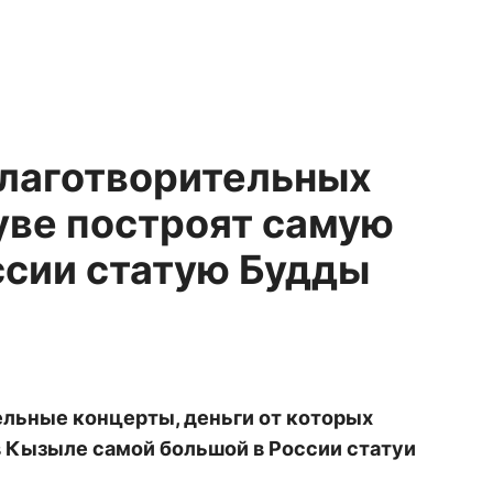
благотворительных
уве построят самую
ссии статую Будды
ельные концерты, деньги от которых
в Кызыле самой большой в России статуи