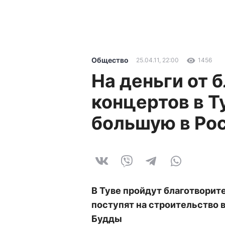
Общество
25.04.11, 22:00
1456
На деньги от 
концертов в Т
большую в Ро
В Туве пройдут благотворит
поступят на строительство 
Будды