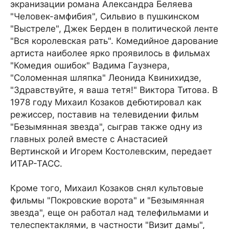
экранизации романа Александра Беляева
"Человек-амфибия", Сильвио в пушкинском
"Выстреле", Джек Берден в политической ленте
"Вся королевская рать". Комедийное дарование
артиста наиболее ярко проявилось в фильмах
"Комедия ошибок" Вадима Гаузнера,
"Соломенная шляпка" Леонида Квинихидзе,
"Здравствуйте, я ваша тетя!" Виктора Титова. В
1978 году Михаил Козаков дебютировал как
режиссер, поставив на телевидении фильм
"Безымянная звезда", сыграв также одну из
главных ролей вместе с Анастасией
Вертинской и Игорем Костолевским, передает
ИТАР-ТАСС.
Кроме того, Михаил Козаков снял культовые
фильмы "Покровские ворота" и "Безымянная
звезда", еще он работал над телефильмами и
телеспектаклями, в частности "Визит дамы",