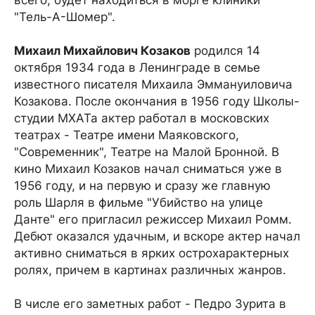
всего, будет находиться в морге клиники
"Тель-А-Шомер".
Михаил Михайлович Козаков
родился 14
октября 1934 года в Ленинграде в семье
известного писателя Михаила Эммануиловича
Козакова. После окончания в 1956 году Школы-
студии МХАТа актер работал в московских
театрах - Театре имени Маяковского,
"Современник", Театре на Малой Бронной. В
кино Михаил Козаков начал сниматься уже в
1956 году, и на первую и сразу же главную
роль Шарля в фильме "Убийство на улице
Данте" его пригласил режиссер Михаил Ромм.
Дебют оказался удачным, и вскоре актер начал
активно сниматься в ярких острохарактерных
ролях, причем в картинах различных жанров.
В числе его заметных работ - Педро Зурита в