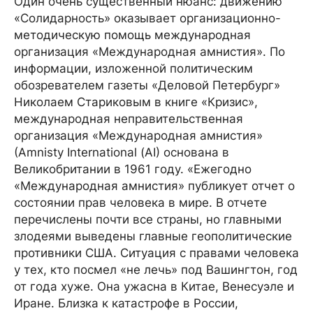
Один очень существенный нюанс: движению
«Солидарность» оказывает организационно-
методическую помощь международная
организация «Международная амнистия». По
информации, изложенной политическим
обозревателем газеты «Деловой Петербург»
Николаем Стариковым в книге «Кризис»,
международная неправительственная
организация «Международная амнистия»
(Аmnisty International (AI) основана в
Великобритании в 1961 году. «Ежегодно
«Международная амнистия» публикует отчет о
состоянии прав человека в мире. В отчете
перечислены почти все страны, но главными
злодеями выведены главные геополитические
противники США. Ситуация с правами человека
у тех, кто посмел «не лечь» под Вашингтон, год
от года хуже. Она ужасна в Китае, Венесуэле и
Иране. Близка к катастрофе в России,