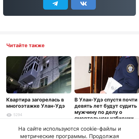
Читайте также
Квартира загорелась в
В Улан-Удэ спустя почти
многоэтажке Улан-Удэ
девять лет будут судить
мужчину по делу о
5294
смертельном избиении
2153
На сайте используются cookie-файлы и
метрические программы. Продолжая