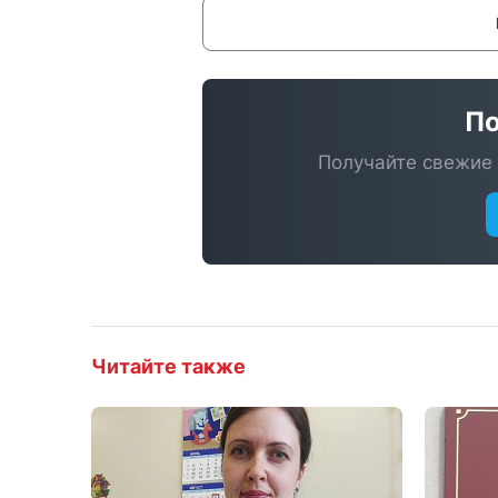
По
Получайте свежие 
Читайте также