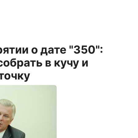
ятии о дате "350":
собрать в кучу и
точку