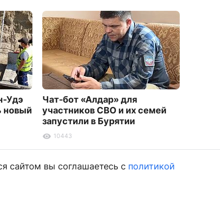
н-Удэ
Чат-бот «Алдар» для
Жител
ь новый
участников СВО и их семей
более 
запустили в Бурятии
заказа
фальш
10443
магаз
2899
ся сайтом вы соглашаетесь с
политикой