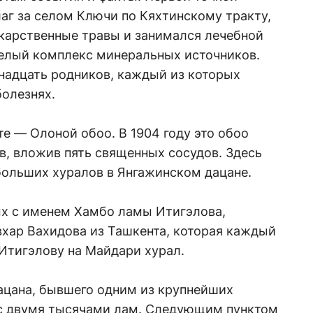
аг за селом Ключи по Кяхтинскому тракту,
екарственные травы и занимался лечебной
целый комплекс минеральных источников.
надцать родников, каждый из которых
болезнях.
е — Олоной обоо. В 1904 году это обоо
в, вложив пять священных сосудов. Здесь
больших хуралов в Янгажинском дацане.
ых с именем Хамбо ламы Итигэлова,
вхар Вахидова из Ташкента, которая каждый
Итигэлову на Майдари хурал.
ацана, бывшего одним из крупнейших
с двумя тысячами лам. Следующим пунктом