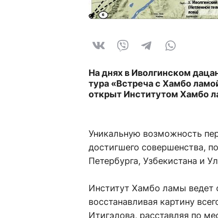
На днях в Иволгинском даца
тура «Встреча с Хамбо лам
открыт Институтом Хамбо л
Уникальную возможность пер
достигшего совершенства, п
Петербурга, Узбекистана и Ул
Институт Хамбо ламы ведет 
восстанавливая картину всег
Итигэлова, расставляя по ме