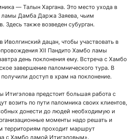
мника — Талын Харгана. Это место ухода в
о ламы Дамба Даржа Заяева, чьим
 Здесь также возведен субурган.
 Иволгинский дацан, чтобы участвовать в
провождения ХII Пандито Хамбо ламы
завтра день поклонения ему. Встреча с Хамбо
кое завершение паломнического тура. В
 получили доступ в храм на поклонение.
ы Итигэлова предстоит большая работа с
ут возить по пути паломника своих клиентов,
особных донести до людей необходимую и
рганизационные моменты надо решать и
м территориям проходит маршрут
ча с Хамбо ламой Итигэловым».