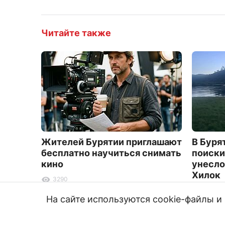
Читайте также
Жителей Бурятии приглашают
В Буря
бесплатно научиться снимать
поиски
кино
унесло
Хилок
3290
4316
На сайте используются cookie-файлы 