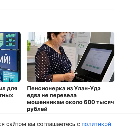
ыл для
Пенсионерка из Улан-Удэ
На фес
атных
едва не перевела
показа
мошенникам около 600 тысяч
Бурят
рублей
1737
1804
ся сайтом вы соглашаетесь с
политикой