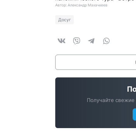
Автор: Александр Махачкеев
Досуг
По
Получайте свежие 