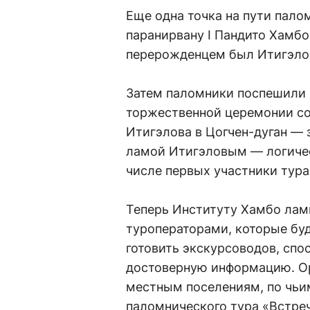
Еще одна точка на пути пало
паранирвану I Пандито Хамб
перерожденцем был Итигэлов.
Затем паломники поспешили в
торжественной церемонии со
Итигэлова в Цогчен-дуган — 
ламой Итигэловым — логичес
числе первых участники тура
Теперь Институту Хамбо лам
туроператорами, которые буд
готовить экскурсоводов, сп
достоверную информацию. О
местным поселениям, по чьи
паломнического тура «Встре