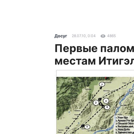
Досуг
28.07.10, 0:04
4865
Первые палом
местам Итигэ