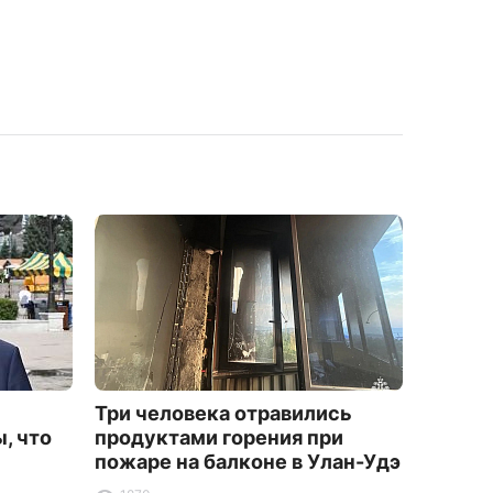
Три человека отравились
100-л
, что
продуктами горения при
Буряти
пожаре на балконе в Улан-Удэ
ноги