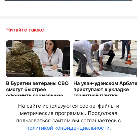
Читайте также
В Бурятии ветераны СВО
На улан-удэнском Арбат
смогут быстрее
приступают к укладке
оформить социальные
гранитной плитки
льготы
1824
На сайте используются cookie-файлы и
1918
метрические программы. Продолжая
пользоваться сайтом вы соглашаетесь с
политикой конфиденциальности
.