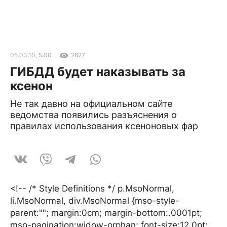
05.03.10, 5:00
2627
ГИБДД будет наказывать за
ксенон
Не так давно на официальном сайте
ведомства появились разъяснения о
правилах использования ксеноновых фар
<!-- /* Style Definitions */ p.MsoNormal,
li.MsoNormal, div.MsoNormal {mso-style-
parent:""; margin:0cm; margin-bottom:.0001pt;
mso-pagination:widow-orphan; font-size:12.0pt;