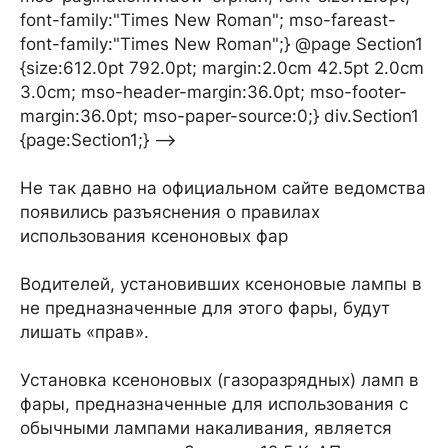
font-family:"Times New Roman"; mso-fareast-
font-family:"Times New Roman";} @page Section1
{size:612.0pt 792.0pt; margin:2.0cm 42.5pt 2.0cm
3.0cm; mso-header-margin:36.0pt; mso-footer-
margin:36.0pt; mso-paper-source:0;} div.Section1
{page:Section1;} -->
Не так давно на официальном сайте ведомства
появились разъяснения о правилах
использования ксеноновых фар
Водителей, установивших ксеноновые лампы в
не предназначенные для этого фары, будут
лишать «прав».
Установка ксеноновых (газоразрядных) ламп в
фары, предназначенные для использования с
обычными лампами накаливания, является