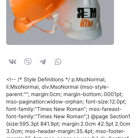
<!-- /* Style Definitions */ p.MsoNormal,
li.MsoNormal, div.MsoNormal {mso-style-
parent:""; margin:0cm; margin-bottom:.0001pt;
mso-pagination:widow-orphan; font-size:12.0pt;
font-family:"Times New Roman"; mso-fareast-
font-family:"Times New Roman";} @page Section1
{size:595.3pt 841.9pt; margin:2.0cm 42.5pt 2.0cm
3.0cm; mso-header-margin:35.4pt; mso-footer-