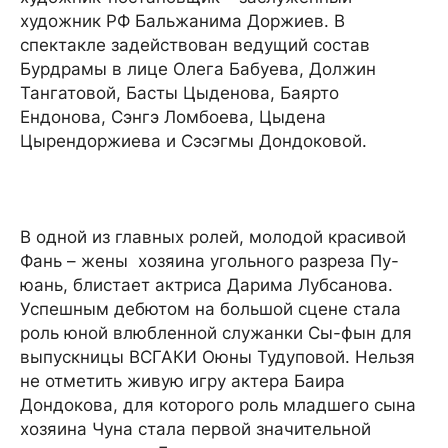
художник РФ Бальжанима Доржиев. В
спектакле задействован ведущий состав
Бурдрамы в лице Олега Бабуева, Должин
Тангатовой, Басты Цыденова, Баярто
Ендонова, Сэнгэ Ломбоева, Цыдена
Цырендоржиева и Сэсэгмы Дондоковой.
В одной из главных ролей, молодой красивой
Фань – жены хозяина угольного разреза Пу-
юань, блистает актриса Дарима Лубсанова.
Успешным дебютом на большой сцене стала
роль юной влюбленной служанки Сы-фын для
выпускницы ВСГАКИ Оюны Тудуповой. Нельзя
не отметить живую игру актера Баира
Дондокова, для которого роль младшего сына
хозяина Чуна стала первой значительной