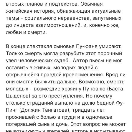
вторых планов и подтекстов. Обычная
житейская история, обнажающая актуальные
темы – социального неравенства, запутанных
до инцеста взаимоотношений, и, конечно же,
любви и смерти.
В конце спектакля сыновья Пу-юаня умирают.
Только смерть могла разрубить этот порочный
узел человеческих судеб. Автор пьесы не мог
оставить в живых молодых людей с
открывшейся правдой кровосмешения. Вряд ли
они смогли бы жить дальше. Возможно, смерть
молодых – возмездие хозяину Пу-юаню (Баста
Цыденов) за его преступления. Но почему
столько страданий выпало на долю бедной Фу-
Пинг (Должин Тангатова), тридцать лет
прожившей с болью в груди и в одночасье
потерявшей сына и дочь. Этот вопрос не может
не возникнуть у зрителей, которые испытывают