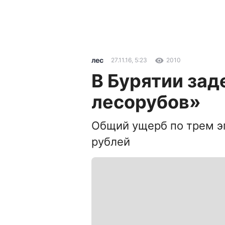
лес
27.11.16, 5:23
2010
В Бурятии за
лесорубов»
Общий ущерб по трем э
рублей