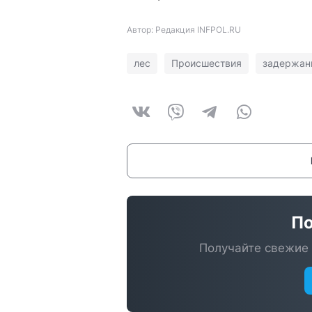
Автор: Редакция INFPOL.RU
лес
Происшествия
задержан
По
Получайте свежие 