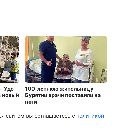
н-Удэ
100-летнюю жительницу
На агр
ь новый
Бурятии врачи поставили на
можно 
ноги
горны
8764
4699
ся сайтом вы соглашаетесь с
политикой