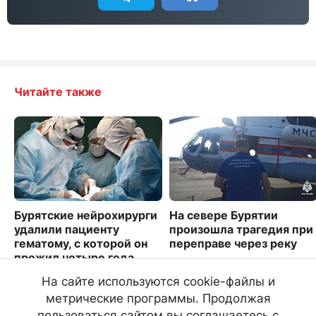
Читайте также
Бурятские нейрохирурги
На севере Бурятии
удалили пациенту
произошла трагедия при
гематому, с которой он
переправе через реку
прожил четыре года
3167
2276
На сайте используются cookie-файлы и
метрические программы. Продолжая
пользоваться сайтом вы соглашаетесь с