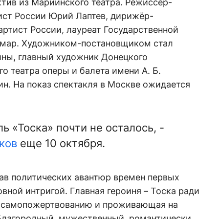
тив из Мариинского театра. Режиссёр-
ист России Юрий Лаптев, дирижёр-
артист России, лауреат Государственной
чмар. Художником-постановщиком стал
ны, главный художник Донецкого
о театра оперы и балета имени А. Б.
н. На показ спектакля в Москве ожидается
ль «Тоска» почти не осталось, -
ков
еще 10 октября.
лав политических авантюр времен первых
вной интригой. Главная героиня – Тоска ради
к самопожертвованию и проживающая на
Благородный, мужественный, романтически