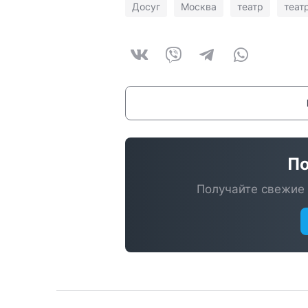
Досуг
Москва
театр
теат
По
Получайте свежие 