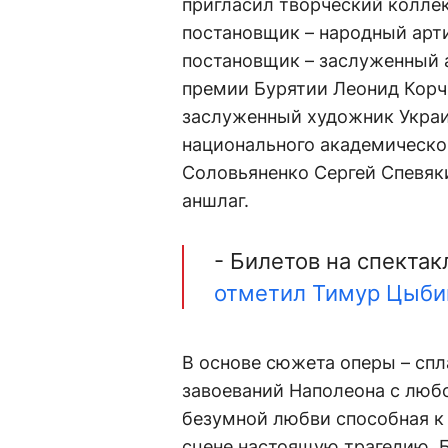
пригласил творческий коллек
постановщик – народный арт
постановщик – заслуженный 
премии Бурятии Леонид Кор
заслуженный художник Украи
национального академическог
Соловьяненко Сергей Спевяки
аншлаг.
- Билетов на спектак
отметил Тимур Цыби
В основе сюжета оперы – сп
завоеваний Наполеона с любо
безумной любви способная 
сцене настоящую трагедию. 