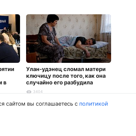
рятии
Улан-удэнец сломал матери
На агр
ключицу после того, как она
можно 
 в
случайно его разбудила
горны
3404
5539
ся сайтом вы соглашаетесь с
политикой