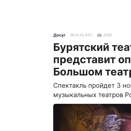
Досуг
26.10.16, 6:07
2092
Бурятский теа
представит оп
Большом теат
Спектакль пройдет 3 но
музыкальных театров Р