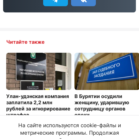
Читайте также
Улан-удэнская компания
В Бурятии осудили
заплатила 2,2 млн
женщину, ударившую
рублей за игнорирование
сотрудницу органов
штрафов
опеки
2175
4291
На сайте используются cookie-файлы и
метрические программы. Продолжая