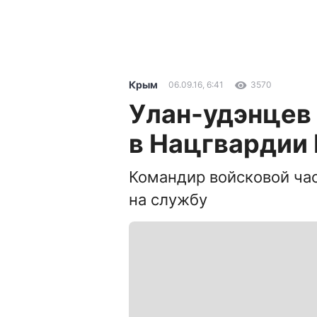
Крым
06.09.16, 6:41
3570
Улан-удэнцев
в Нацгвардии
Командир войсковой ча
на службу