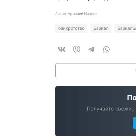
Автор: Артемий Иванов
банкротство
Байкал
БайкалБ
По
Получайте свежие 