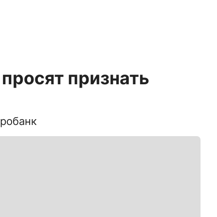
 просят признать
тробанк