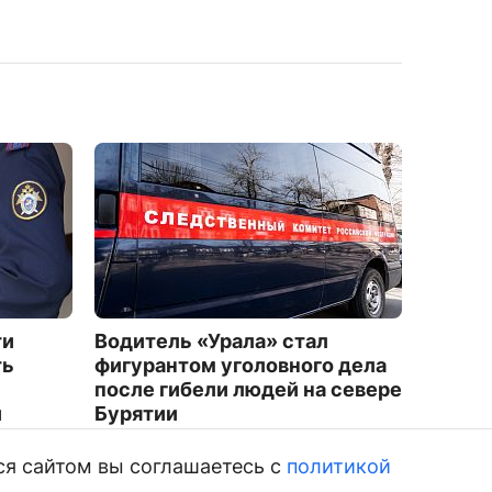
ти
Водитель «Урала» стал
В коло
ть
фигурантом уголовного дела
осужд
после гибели людей на севере
зареги
и
Бурятии
2734
2605
ся сайтом вы соглашаетесь с
политикой