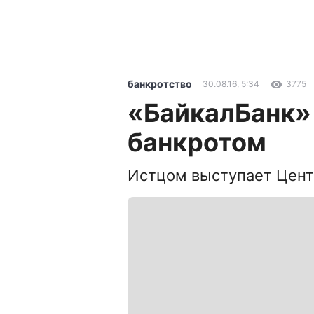
банкротство
30.08.16, 5:34
3775
«БайкалБанк»
банкротом
Истцом выступает Цен