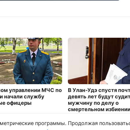
ном управлении МЧС по
В Улан-Удэ спустя поч
и начали службу
девять лет будут суди
ые офицеры
мужчину по делу о
смертельном избиени
2791
и метрические программы. Продолжая пользовать