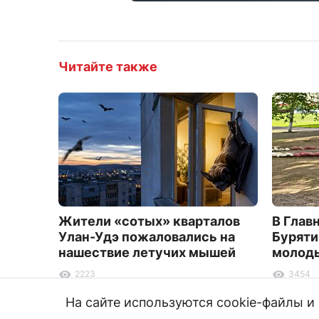
Читайте также
Жители «сотых» кварталов
В Глав
Улан-Удэ пожаловались на
Буряти
нашествие летучих мышей
молод
2223
3454
На сайте используются cookie-файлы 