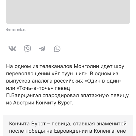
Фото: mk.ru
На одном из телеканалов Монголии идет шоу
перевоплощений «Яг туун шиг». В одном из
выпусков аналога российских «Один в один»
или «Точь-в-точь» певец
П.Баярцэнгэл спародировал эпатажную певицу
из Австрии Кончиту Вурст.
Кончита Вурст – певица, ставшая знаменитой
после победы на Евровидении в Копенгагене