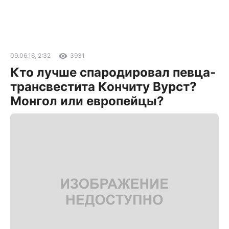
09.06.16, 2:32
3931
Кто лучше спародировал певца-
трансвестита Кончиту Вурст?
Монгол или европейцы?