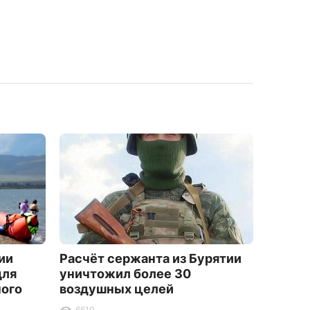
ии
Расчёт сержанта из Бурятии
На ула
для
уничтожил более 30
начал
ного
воздушных целей
грани
6619
1181