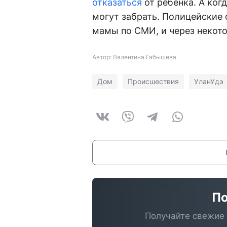
отказаться
от ребенка. А когд
могут забрать. Полицейские
мамы по СМИ, и через некот
Автор: Валентина Габышева
Дом
Происшествия
УланУдэ
По
Получайте свежие 