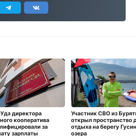
-Удэ директора
Участник СВО из Бурят
ого кооператива
открыл пространство 
лифицировали за
отдыха на берегу Гуси
ату зарплаты
озера