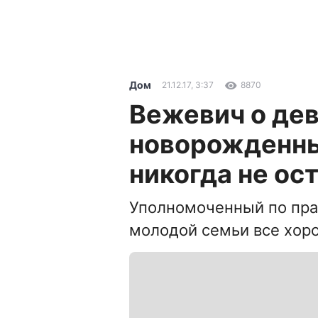
Дом
21.12.17, 3:37
8870
Вежевич о де
новорожденны
никогда не ос
Уполномоченный по прав
молодой семьи все хор