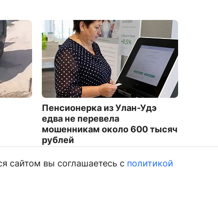
ь
Пенсионерка из Улан-Удэ
Бурят
едва не перевела
удалил
мошенникам около 600 тысяч
котор
рублей
года
1437
1345
ся сайтом вы соглашаетесь с
политикой