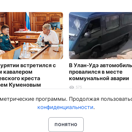
Бурятии встретился с
В Улан-Удэ автомобил
 кавалером
провалился в месте
евского креста
коммунальной аварии
аем Куменовым
575
и метрические программы. Продолжая пользовать
конфиденциальности
.
ПОНЯТНО