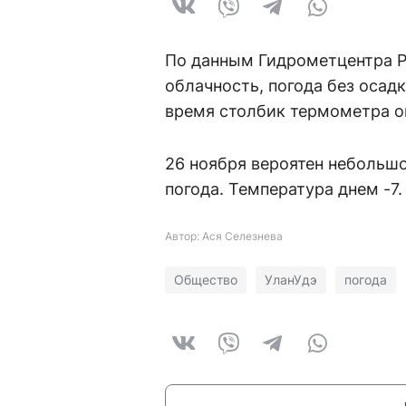
По данным Гидрометцентра Р
облачность, погода без осадк
время столбик термометра оп
26 ноября вероятен небольшо
погода. Температура днем -7.
Автор: Ася Селезнева
Общество
УланУдэ
погода