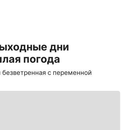
выходные дни
плая погода
 безветренная с переменной