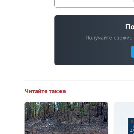
По
Получайте свежие 
Читайте также