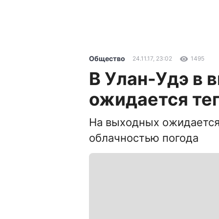
Общество
24.11.17, 23:02
1495
В Улан-Удэ в 
ожидается те
На выходных ожидается
облачностью погода