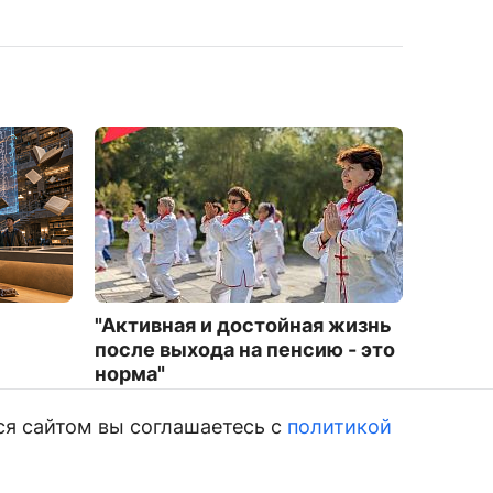
"Активная и достойная жизнь
В Улан
после выхода на пенсию - это
перер
норма"
расте
9005
4700
ся сайтом вы соглашаетесь с
политикой