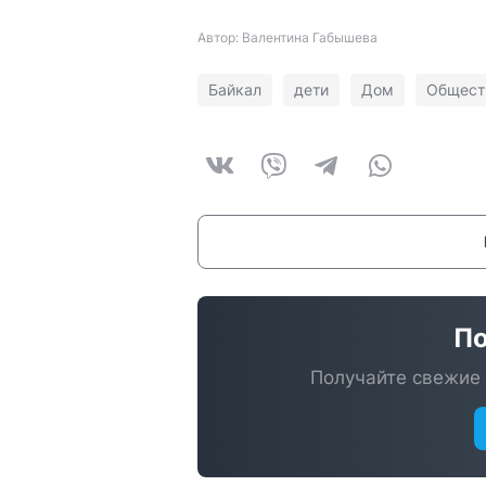
Автор: Валентина Габышева
Байкал
дети
Дом
Общест
По
Получайте свежие 