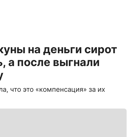
куны на деньги сирот
, а после выгнали
у
а, что это «компенсация» за их