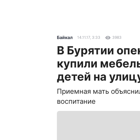
Байкал
14.11.17, 3:33
3983
В Бурятии опе
купили мебель
детей на улиц
Приемная мать объяснил
воспитание