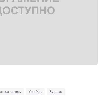
огноз погоды
УланУдэ
Бурятия