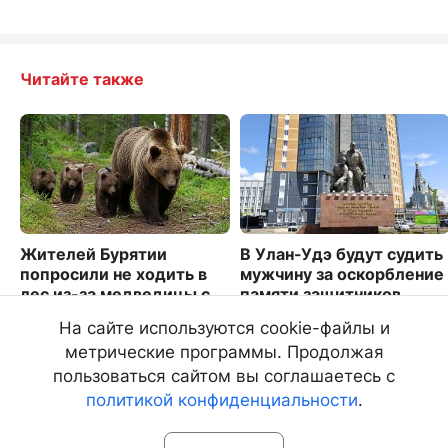
Читайте также
Жителей Бурятии
В Улан-Удэ будут судить
попросили не ходить в
мужчину за оскорбление
лес из-за медведицы с
памяти защитников
детенышами
Отечества
На сайте используются cookie-файлы и
6686
3088
метрические программы. Продолжая
пользоваться сайтом вы соглашаетесь с
политикой конфиденциальности
.