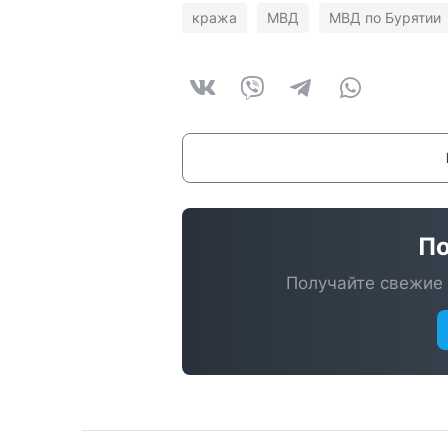
кража
МВД
МВД по Бурятии
По
Получайте свежие 