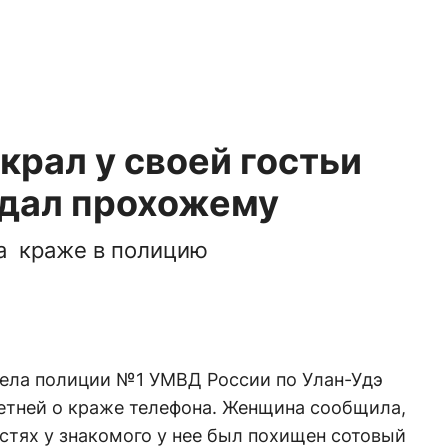
крал у своей гостьи
одал прохожему
а краже в полицию
дела полиции №1 УМВД России по Улан-Удэ
летней о краже телефона. Женщина сообщила,
остях у знакомого у нее был похищен сотовый