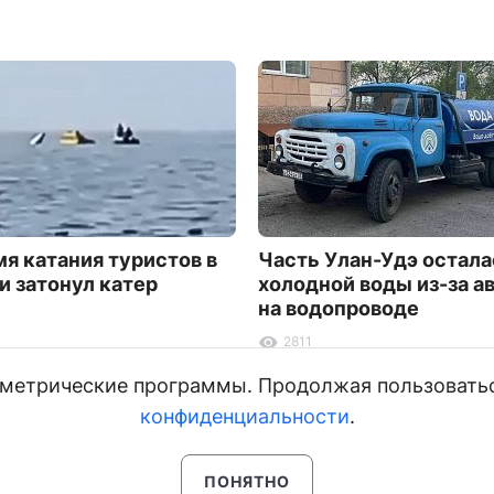
мя катания туристов в
Часть Улан-Удэ остала
и затонул катер
холодной воды из-за а
на водопроводе
2811
и метрические программы. Продолжая пользовать
конфиденциальности
.
ПОНЯТНО