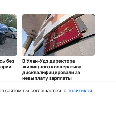
сь без
В Улан-Удэ директора
Улан-
варии
жилищного кооператива
ключиц
дисквалифицировали за
случай
невыплату зарплаты
2017
1927
ся сайтом вы соглашаетесь с
политикой