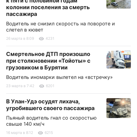
к пяти с половиной годам
колонии поселения за смерть
пассажира
Водитель не снизил скорость на повороте и
слетел в кювет
26 марта в 8:09
4231
Смертельное ДТП произошло
при столкновении «Тойоты» с
грузовиком в Бурятии
Водитель иномарки вылетел на «встречку»
23 марта в 7:42
6201
В Улан-Удэ осудят лихача,
угробившего своего пассажира
Пьяный водитель гнал со скоростью
свыше 140 км/ч
16 марта в 8:12
6215