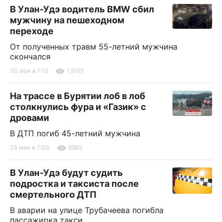
В Улан-Удэ водитель BMW сбил
мужчину на пешеходном
переходе
От полученных травм 55-летний мужчина
скончался
30 мая в 1:15
13165
На трассе в Бурятии лоб в лоб
столкнулись фура и «Газик» с
дровами
В ДТП погиб 45-летний мужчина
23 мая в 7:00
8982
В Улан-Удэ будут судить
подростка и таксиста после
смертельного ДТП
В аварии на улице Трубачеева погибла
пассажирка такси