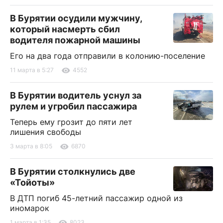
В Бурятии осудили мужчину,
который насмерть сбил
водителя пожарной машины
Его на два года отправили в колонию-поселение
11 марта в 5:27
4552
В Бурятии водитель уснул за
рулем и угробил пассажира
Теперь ему грозит до пяти лет
лишения свободы
3 марта в 8:05
6870
В Бурятии столкнулись две
«Тойоты»
В ДТП погиб 45-летний пассажир одной из
иномарок
1 марта в 1:35
8023