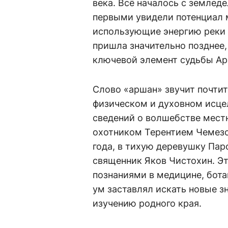
века. Всё началось с землед
первыми увидели потенциал 
использующие энергию реки 
пришла значительно позднее
ключевой элемент судьбы Ар
Слово «аршан» звучит почтит
физическом и духовном исц
сведений о волшебстве мест
охотником Терентием Чемезо
года, в тихую деревушку Па
священник Яков Чистохин. Э
познаниями в медицине, бота
ум заставлял искать новые з
изучению родного края.