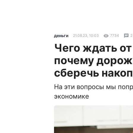
деньги
21.08.23, 10:03
7734
2
Чего ждать от
почему дорожа
сберечь нако
На эти вопросы мы попр
экономике