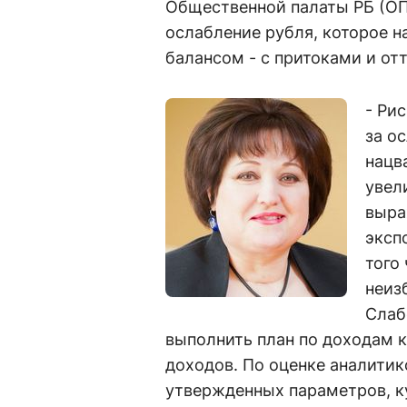
Общественной палаты РБ (ОП 
ослабление рубля, которое н
балансом - с притоками и от
- Ри
за о
нацв
увел
выра
эксп
того
неиз
Слаб
выполнить план по доходам к
доходов. По оценке аналитик
утвержденных параметров, к