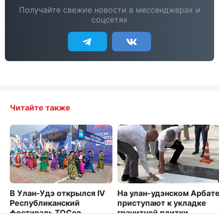
Получайте свежие новости в мессенджерах и
соцсетях
Читайте также
В Улан-Удэ открылся IV
На улан-удэнском Арбат
Республиканский
приступают к укладке
фестиваль ТОСов
гранитной плитки