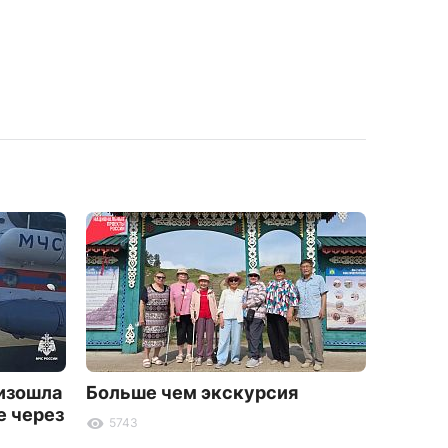
оизошла
Больше чем экскурсия
В Улан
е через
летнег
5743
2527