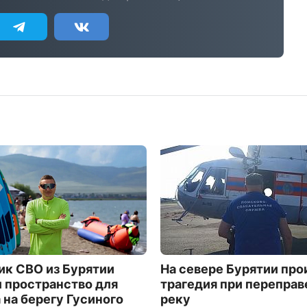
ик СВО из Бурятии
На севере Бурятии пр
 пространство для
трагедия при переправ
 на берегу Гусиного
реку