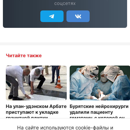
соцсетях
Читайте также
На улан-удэнском Арбате
Бурятские нейрохирурги
приступают к укладке
удалили пациенту
гранитной плитки
гематому, с которой он
прожил четыре года
2664
На сайте используются cookie-файлы и