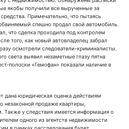
лку с недвижимостью. Обнаружены расписки
рые якобы получили все вырученные за
средства. Примечательно, что пытаясь
 обвиняемый спешно продал свой автомобиль.
ал, что сделка проходила под контролем
сле того, как новый автовладелец забрал
 сразу осмотрели следователи-криминалисты.
го света выявил незаметные глазу пятна
ест-полоски «Гемофан» показали наличие в
ет дана юридическая оценка действиям
по незаконной продаже квартиры,
 Также у следствия имеется информация о
ителем одного из агентств недвижимости
этим в рамках расследования будет