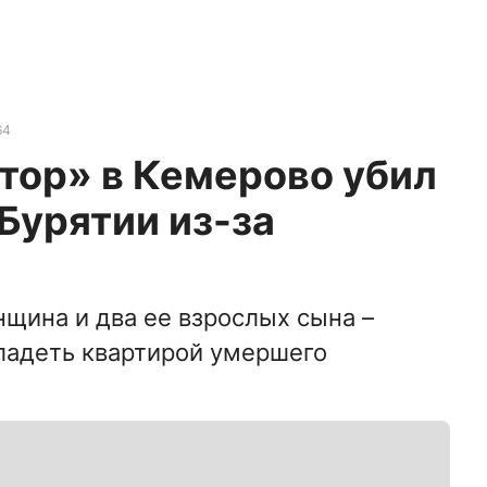
64
тор» в Кемерово убил
Бурятии из-за
щина и два ее взрослых сына –
ладеть квартирой умершего