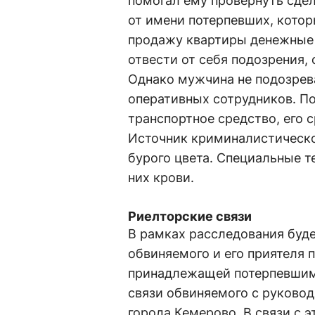
помогал ему провернуть сде
от имени потерпевших, кото
продажу квартиры денежные 
отвести от себя подозрения,
Однако мужчина не подозрев
оперативных сотрудников. По
транспортное средство, его
Источник криминалистическо
бурого цвета. Специальные т
них крови.
Риелторские связи
В рамках расследования буд
обвиняемого и его приятеля 
принадлежащей потерпевшим.
связи обвиняемого с руковод
города Кемерово. В связи с 