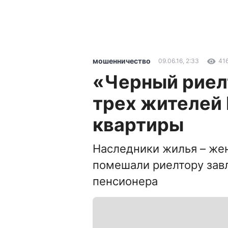
мошенничество
09.06.16, 2:33
41
«Черный риел
трех жителей 
квартиры
Наследники жилья – жен
помешали риелтору зав
пенсионера