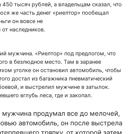
 450 тысяч рублей, а владельцам сказал, что
юся же часть денег «риелтор» пообещал
ньги он вовсе не
 от наследников.
ий мужчина. «Риелтор» под предлогом, что
ого в безлюдное место. Там в заранее
ихом уголке он остановил автомобиль, чтобы
того достал из багажника пневматический
боевой, и выстрелил мужчине в затылок.
евшего вглубь леса, где и закопал.
о мужчина продумал все до мелочей,
ровью автомобиль, он после выстрела
терпевшего тряпку, от которой затем