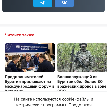
Читайте также
Предпринимателей
Военнослужащий из
Бурятии приглашают на
Бурятии сбил более 30
международный форум в
вражеских дронов в зоне
Иркутске
СВО
3884
1520
На сайте используются cookie-файлы и
метрические программы. Продолжая