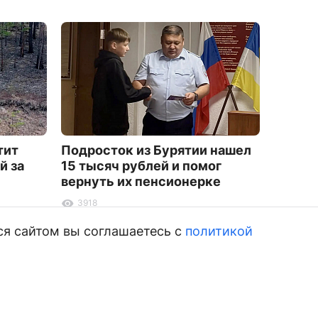
тит
Подросток из Бурятии нашел
Мифы и
й за
15 тысяч рублей и помог
вскар
вернуть их пенсионерке
1895
3918
ся сайтом вы соглашаетесь с
политикой